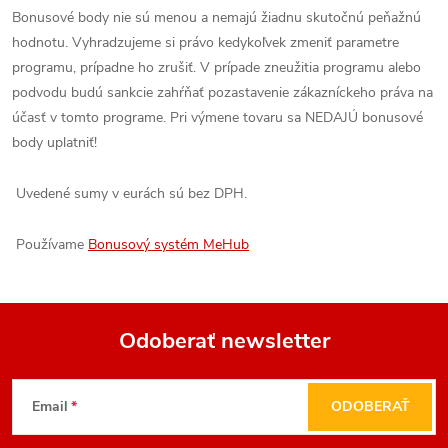
Bonusové body nie sú menou a nemajú žiadnu skutočnú peňažnú
hodnotu. Vyhradzujeme si právo kedykoľvek zmeniť parametre
programu, prípadne ho zrušiť. V prípade zneužitia programu alebo
podvodu budú sankcie zahŕňať pozastavenie zákazníckeho práva na
účasť v tomto programe. Pri výmene tovaru sa NEDAJÚ bonusové
body uplatniť!
Uvedené sumy v eurách sú bez DPH.
Používame
Bonusový systém MeHub
Odoberať newsletter
Z
Email
ODOBERAŤ
á