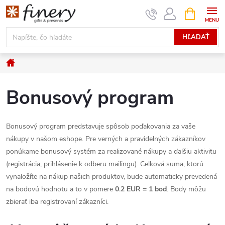
Prejsť
NÁKUPN
KOŠÍK
na
obsah
HĽADAŤ
Domov
Bonusový program
Bonusový program predstavuje spôsob poďakovania za vaše
nákupy v našom eshope. Pre verných a pravidelných zákazníkov
ponúkame bonusový systém za realizované nákupy a ďalšiu aktivitu
(registrácia, prihlásenie k odberu mailingu). Celková suma, ktorú
vynaložíte na nákup našich produktov, bude automaticky prevedená
na bodovú hodnotu a to v pomere
0.2 EUR
= 1 bod
. Body môžu
zbierať iba registrovaní zákazníci.