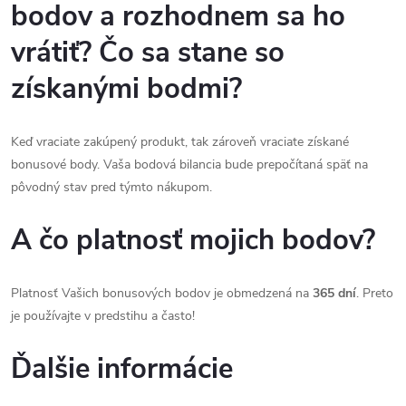
bodov a rozhodnem sa ho
vrátiť? Čo sa stane so
získanými bodmi?
Keď vraciate zakúpený produkt, tak zároveň vraciate získané
bonusové body. Vaša bodová bilancia bude prepočítaná späť na
pôvodný stav pred týmto nákupom.
A čo platnosť mojich bodov?
Platnosť Vašich bonusových bodov je obmedzená na
365 dní
. Preto
je používajte v predstihu a často!
Ďalšie informácie