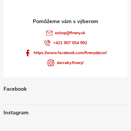
i
e
eshop
@
finery.sk
+421 907 054 992
https://www.facebook.com/finerydecor/
darceky.finery/
Facebook
Instagram