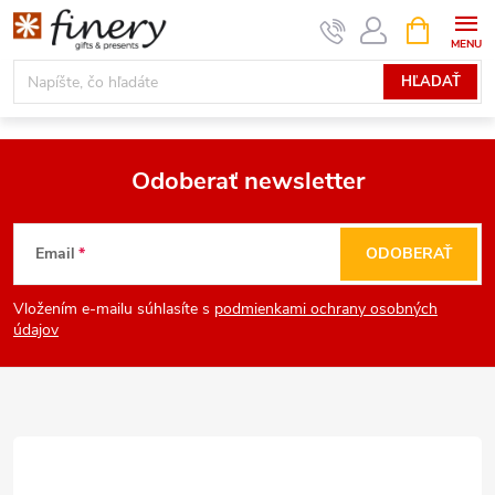
Prejsť
NÁKUPN
KOŠÍK
na
obsah
HĽADAŤ
Odoberať newsletter
Z
Email
ODOBERAŤ
á
Vložením e-mailu súhlasíte s
podmienkami ochrany osobných
p
údajov
ä
t