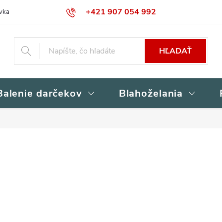
+421 907 054 992
vka
Kontakty
Obchodné podmienky
Podmienky ochrany osob
HĽADAŤ
Balenie darčekov
Blahoželania