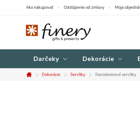
Prejsť
Ako nakupovať
Odstúpenie od zmluvy
Moja objedná
na
obsah
Darčeky
Dekorácie
Dekorácie
Servítky
Narodeninové servítky
Domov