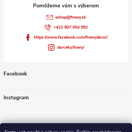
e
eshop
@
finery.sk
+421 907 054 992
https://www.facebook.com/finerydecor/
darceky.finery/
Facebook
Instagram