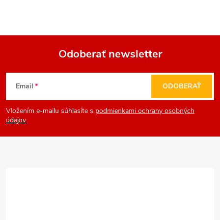
Odoberať newsletter
Z
Email
ODOBERAŤ
á
Vložením e-mailu súhlasíte s
podmienkami ochrany osobných
p
údajov
ä
t
i