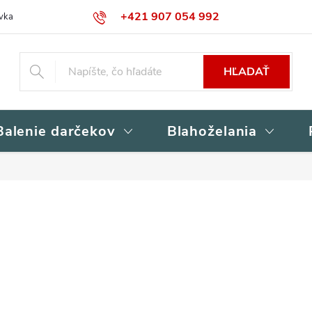
+421 907 054 992
vka
Kontakty
Obchodné podmienky
Podmienky ochrany osob
HĽADAŤ
Balenie darčekov
Blahoželania