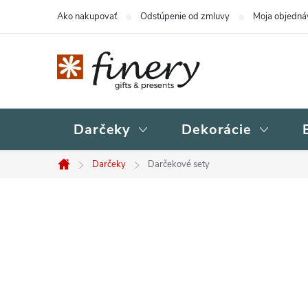
Prejsť
Ako nakupovať
Odstúpenie od zmluvy
Moja objedná
na
obsah
Darčeky
Dekorácie
Darčeky
Darčekové sety
Domov