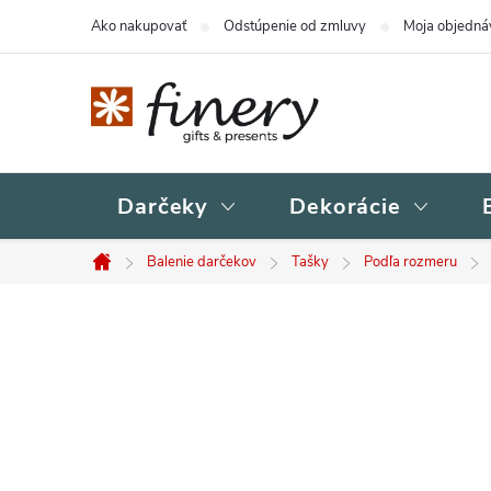
Prejsť
Ako nakupovať
Odstúpenie od zmluvy
Moja objedná
na
obsah
Darčeky
Dekorácie
Balenie darčekov
Tašky
Podľa rozmeru
Domov