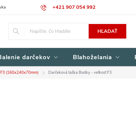
+421 907 054 992
vka
Kontakty
Obchodné podmienky
Podmienky ochrany osob
HĽADAŤ
Balenie darčekov
Blahoželania
F3 (160x240x70mm)
Darčeková taška Bodky - veľkosť F3