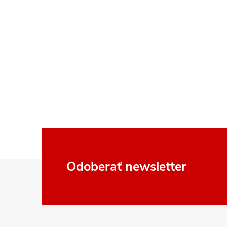
Z
Odoberať newsletter
á
p