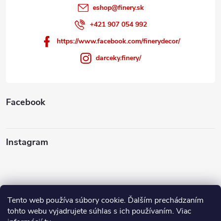
eshop
@
finery.sk
+421 907 054 992
https://www.facebook.com/finerydecor/
darceky.finery/
Facebook
Instagram
Tento web používa súbory cookie. Ďalším prechádzaním
Sledovať na Instagrame
tohto webu vyjadrujete súhlas s ich používaním. Viac