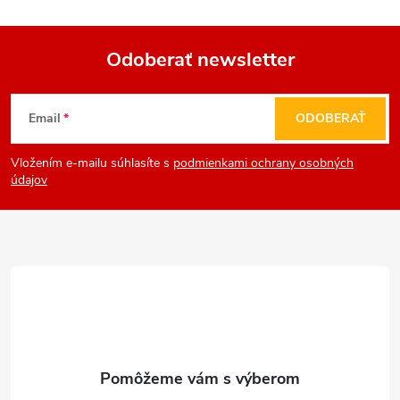
Odoberať newsletter
Z
Email
ODOBERAŤ
á
Vložením e-mailu súhlasíte s
podmienkami ochrany osobných
p
údajov
ä
t
i
e