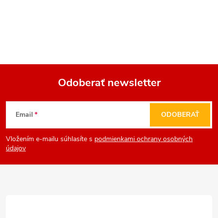
Odoberať newsletter
Z
Email
ODOBERAŤ
á
Vložením e-mailu súhlasíte s
podmienkami ochrany osobných
p
údajov
ä
t