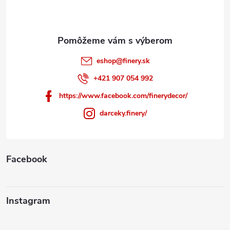
i
e
eshop
@
finery.sk
+421 907 054 992
https://www.facebook.com/finerydecor/
darceky.finery/
Facebook
Instagram