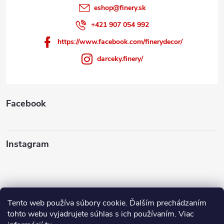
eshop
@
finery.sk
+421 907 054 992
https://www.facebook.com/finerydecor/
darceky.finery/
Facebook
Instagram
Tento web používa súbory cookie. Ďalším prechádzaním
Sledovať na Instagrame
tohto webu vyjadrujete súhlas s ich používaním. Viac