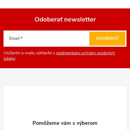
Odoberať newsletter
Z
Email
ODOBERAŤ
á
Vložením e-mailu súhlasíte s
podmienkami ochrany osobných
p
údajov
ä
t
i
e