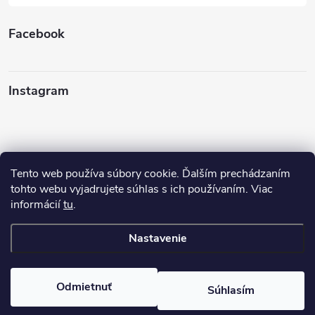
Facebook
Instagram
Tento web používa súbory cookie. Ďalším prechádzaním
Sledovať na Instagrame
tohto webu vyjadrujete súhlas s ich používaním. Viac
informácií
tu
.
Ako nakupovať
Nastavenie
Copyright 2026
FINERY I darčeky
. Všetky práva vyhradené.
Odmietnuť
Súhlasím
Vytvoril Shoptet