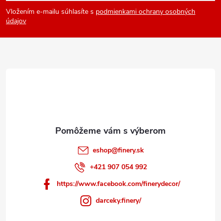
á
Vložením e-mailu súhlasíte s
podmienkami ochrany osobných
p
údajov
ä
t
i
e
eshop
@
finery.sk
+421 907 054 992
https://www.facebook.com/finerydecor/
darceky.finery/