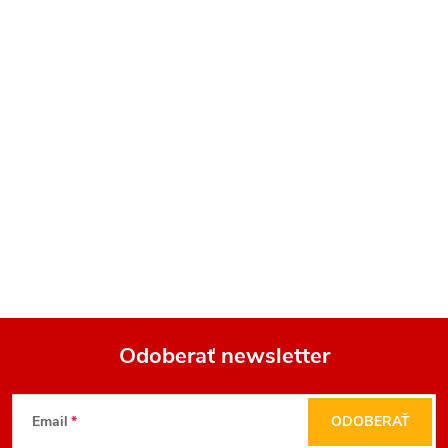
Odoberať newsletter
Z
Email
ODOBERAŤ