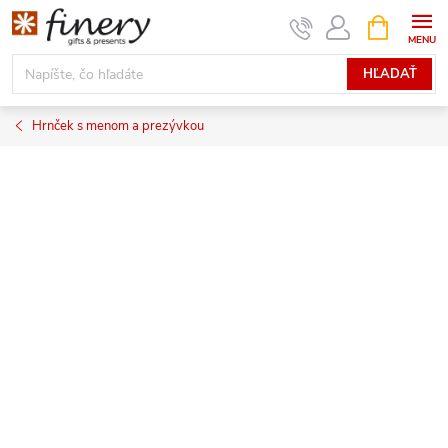
Prejsť
NÁKUPN
KOŠÍK
na
obsah
HĽADAŤ
Hrnček s menom a prezývkou