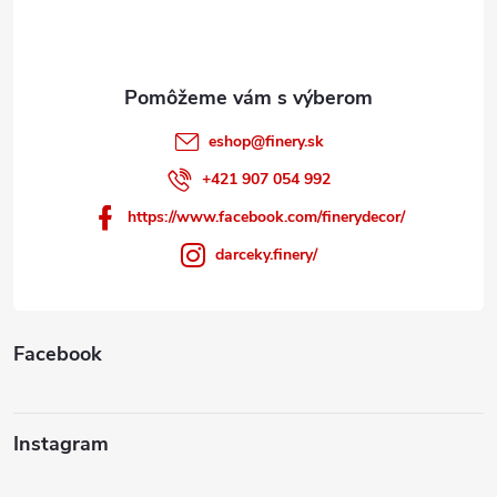
i
e
eshop
@
finery.sk
+421 907 054 992
https://www.facebook.com/finerydecor/
darceky.finery/
Facebook
Instagram