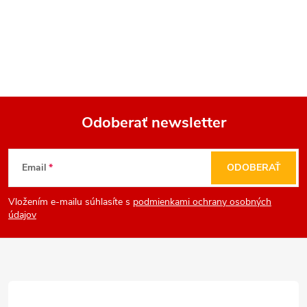
Odoberať newsletter
Z
Email
ODOBERAŤ
á
Vložením e-mailu súhlasíte s
podmienkami ochrany osobných
p
údajov
ä
t