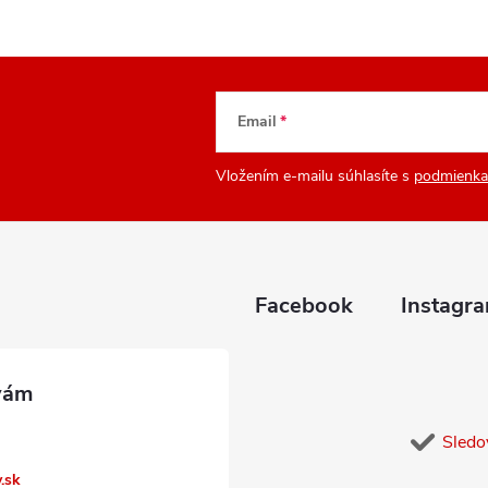
Email
Vložením e-mailu súhlasíte s
podmienka
Facebook
Instagr
Sledo
y.sk