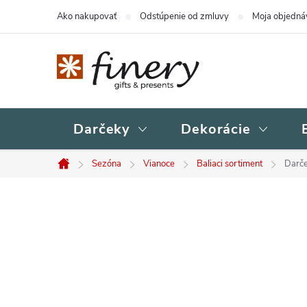
Prejsť
Ako nakupovať
Odstúpenie od zmluvy
Moja objedná
na
obsah
Darčeky
Dekorácie
Sezóna
Vianoce
Baliaci sortiment
Darče
Domov