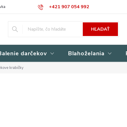
+421 907 054 992
vka
Kontakty
Obchodné podmienky
Podmienky ochrany osob
HĽADAŤ
Balenie darčekov
Blahoželania
kove krabičky