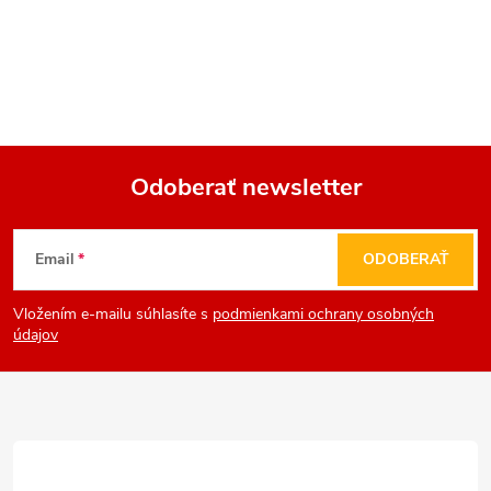
Odoberať newsletter
Z
Email
ODOBERAŤ
á
Vložením e-mailu súhlasíte s
podmienkami ochrany osobných
p
údajov
ä
t