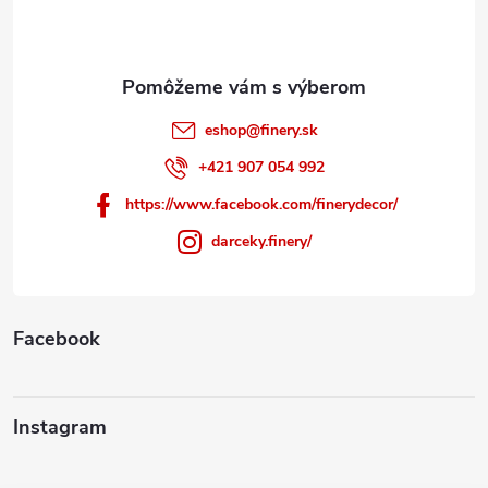
i
e
eshop
@
finery.sk
+421 907 054 992
https://www.facebook.com/finerydecor/
darceky.finery/
Facebook
Instagram