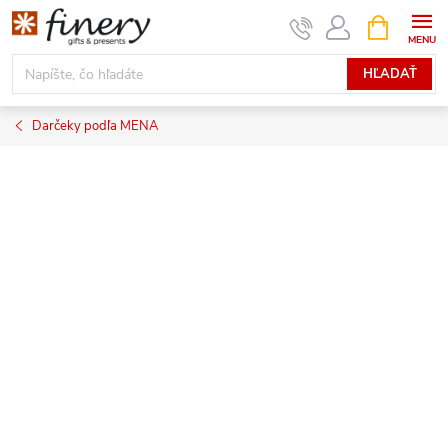
Prejsť
NÁKUPN
KOŠÍK
na
obsah
HĽADAŤ
Darčeky podľa MENA