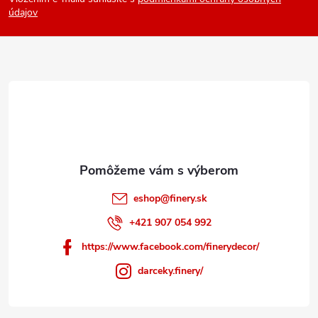
p
údajov
ä
t
i
e
eshop
@
finery.sk
+421 907 054 992
https://www.facebook.com/finerydecor/
darceky.finery/