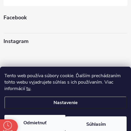
Facebook
Instagram
Tento web používa súbory cookie. Ďalším prechádzaním
Sledovať na Instagrame
tohto webu vyjadrujete súhlas s ich používaním. Viac
informácií
tu
.
Ako nakupovať
Nastavenie
Copyright 2026
FINERY I darčeky
. Všetky práva vyhradené.
Odmietnuť
Súhlasím
Vytvoril Shoptet