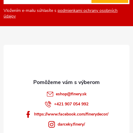
á
Vložením e-mailu súhlasíte s
podmienkami ochrany osobných
p
údajov
ä
t
i
e
eshop
@
finery.sk
+421 907 054 992
https://www.facebook.com/finerydecor/
darceky.finery/