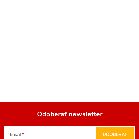
Odoberať newsletter
Z
Email
ODOBERAŤ