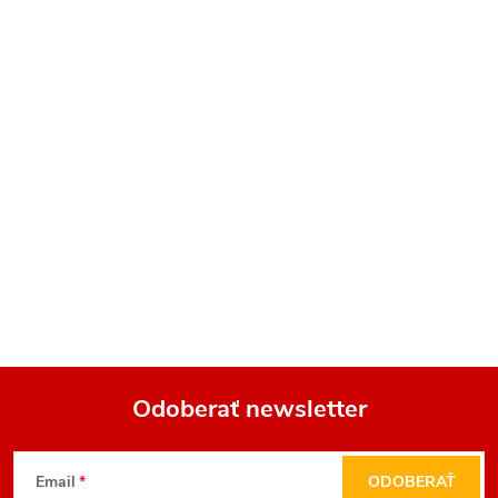
Odoberať newsletter
Z
Email
ODOBERAŤ