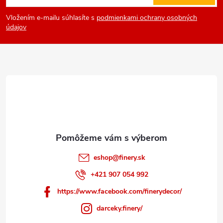
á
Vložením e-mailu súhlasíte s
podmienkami ochrany osobných
p
údajov
ä
t
i
e
eshop
@
finery.sk
+421 907 054 992
https://www.facebook.com/finerydecor/
darceky.finery/