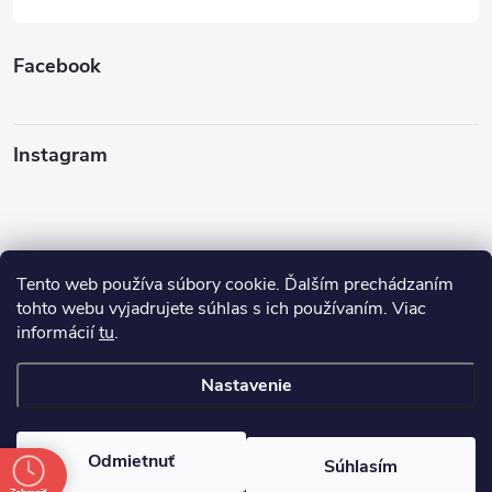
Facebook
Instagram
Tento web používa súbory cookie. Ďalším prechádzaním
Sledovať na Instagrame
tohto webu vyjadrujete súhlas s ich používaním. Viac
informácií
tu
.
Ako nakupovať
Nastavenie
Copyright 2026
FINERY I darčeky
. Všetky práva vyhradené.
Odmietnuť
Súhlasím
Vytvoril Shoptet