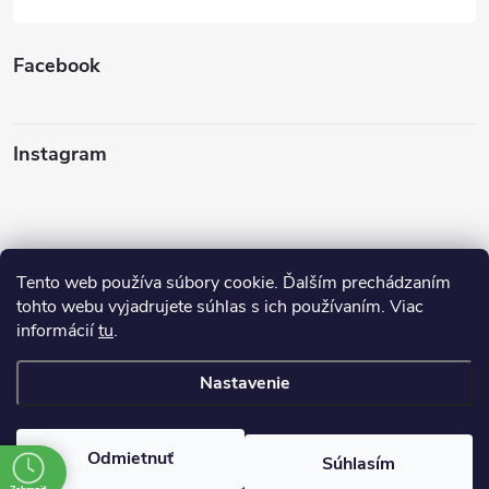
Facebook
Instagram
Tento web používa súbory cookie. Ďalším prechádzaním
Sledovať na Instagrame
tohto webu vyjadrujete súhlas s ich používaním. Viac
informácií
tu
.
Ako nakupovať
Nastavenie
Copyright 2026
FINERY I darčeky
. Všetky práva vyhradené.
Odmietnuť
Súhlasím
Vytvoril Shoptet