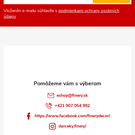
á
Vložením e-mailu súhlasíte s
podmienkami ochrany osobných
p
údajov
ä
t
i
e
eshop
@
finery.sk
+421 907 054 992
https://www.facebook.com/finerydecor/
darceky.finery/