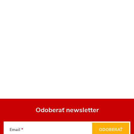
Odoberať newsletter
Z
Email
ODOBERAŤ