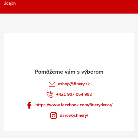
p
údajov
ä
t
i
e
eshop
@
finery.sk
+421 907 054 992
https://www.facebook.com/finerydecor/
darceky.finery/