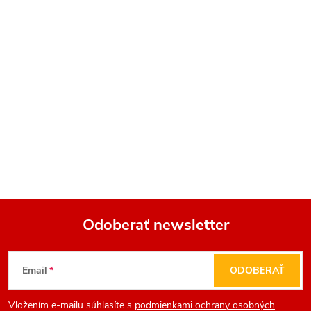
Odoberať newsletter
Z
Email
ODOBERAŤ
á
Vložením e-mailu súhlasíte s
podmienkami ochrany osobných