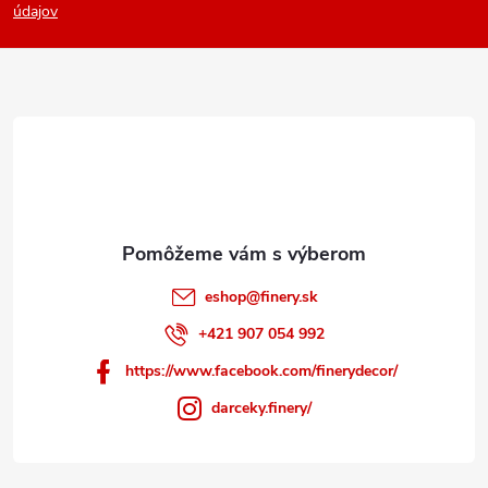
p
údajov
ä
t
i
e
eshop
@
finery.sk
+421 907 054 992
https://www.facebook.com/finerydecor/
darceky.finery/