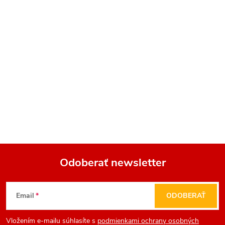
Odoberať newsletter
Z
Email
ODOBERAŤ
á
Vložením e-mailu súhlasíte s
podmienkami ochrany osobných