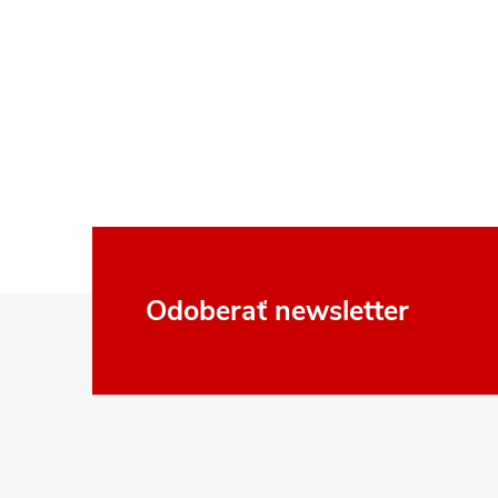
Z
Odoberať newsletter
á
p
ä