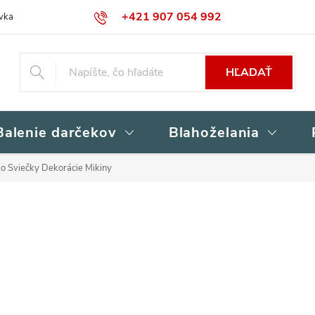
+421 907 054 992
vka
Kontakty
Obchodné podmienky
Podmienky ochrany osob
HĽADAŤ
Balenie darčekov
Blahoželania
o Sviečky Dekorácie Mikiny