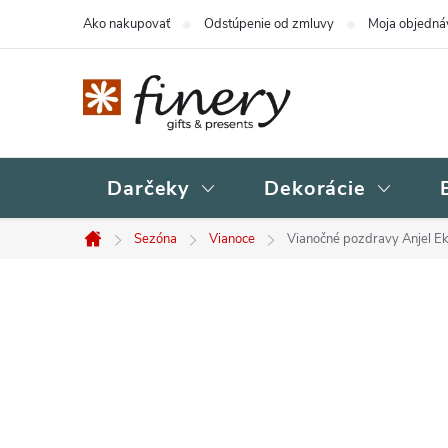
Prejsť
Ako nakupovať
Odstúpenie od zmluvy
Moja objedná
na
obsah
Darčeky
Dekorácie
Sezóna
Vianoce
Vianočné pozdravy Anjel Ek
Domov