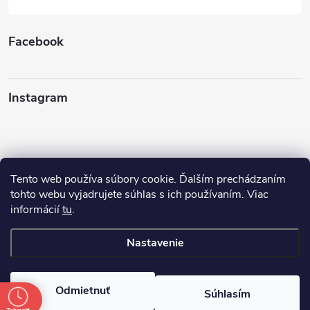
Facebook
Instagram
Tento web používa súbory cookie. Ďalším prechádzaním
Sledovať na Instagrame
tohto webu vyjadrujete súhlas s ich používaním. Viac
informácií
tu
.
Ako nakupovať
Nastavenie
Copyright 2026
FINERY I darčeky
. Všetky práva vyhradené.
Odmietnuť
Súhlasím
Vytvoril Shoptet