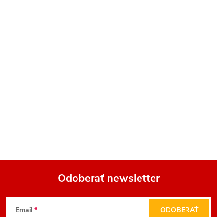
Odoberať newsletter
Z
Email
ODOBERAŤ