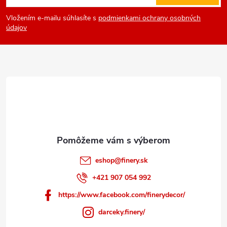
á
Vložením e-mailu súhlasíte s
podmienkami ochrany osobných
p
údajov
ä
t
i
e
eshop
@
finery.sk
+421 907 054 992
https://www.facebook.com/finerydecor/
darceky.finery/