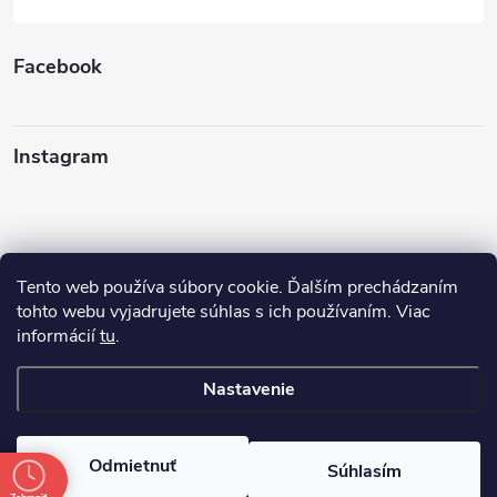
Facebook
Instagram
Tento web používa súbory cookie. Ďalším prechádzaním
Sledovať na Instagrame
tohto webu vyjadrujete súhlas s ich používaním. Viac
informácií
tu
.
Ako nakupovať
Nastavenie
Copyright 2026
FINERY I darčeky
. Všetky práva vyhradené.
Odmietnuť
Súhlasím
Vytvoril Shoptet