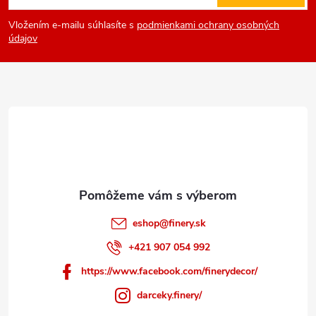
á
Vložením e-mailu súhlasíte s
podmienkami ochrany osobných
p
údajov
ä
t
i
e
eshop
@
finery.sk
+421 907 054 992
https://www.facebook.com/finerydecor/
darceky.finery/