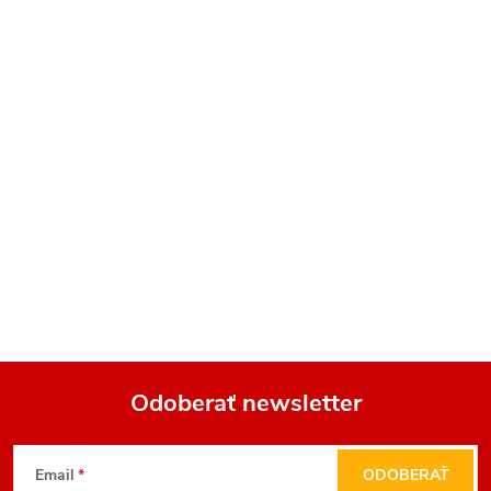
Odoberať newsletter
Z
Email
ODOBERAŤ