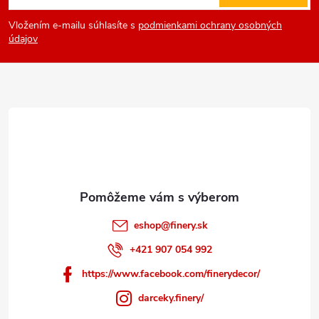
á
Vložením e-mailu súhlasíte s
podmienkami ochrany osobných
p
údajov
ä
t
i
e
eshop
@
finery.sk
+421 907 054 992
https://www.facebook.com/finerydecor/
darceky.finery/