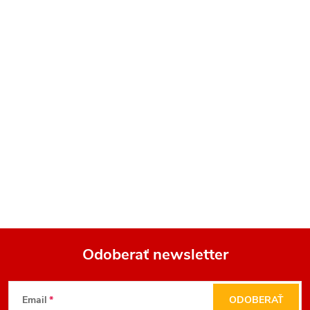
Odoberať newsletter
Z
Email
ODOBERAŤ