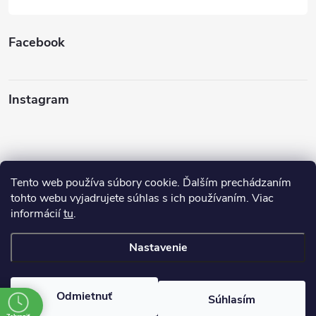
Facebook
Instagram
Tento web používa súbory cookie. Ďalším prechádzaním
Sledovať na Instagrame
tohto webu vyjadrujete súhlas s ich používaním. Viac
informácií
tu
.
Ako nakupovať
Nastavenie
Copyright 2026
FINERY I darčeky
. Všetky práva vyhradené.
Odmietnuť
Súhlasím
Vytvoril Shoptet