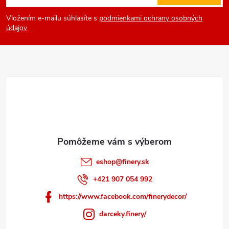
á
Vložením e-mailu súhlasíte s
podmienkami ochrany osobných
p
údajov
ä
t
i
e
eshop
@
finery.sk
+421 907 054 992
https://www.facebook.com/finerydecor/
darceky.finery/