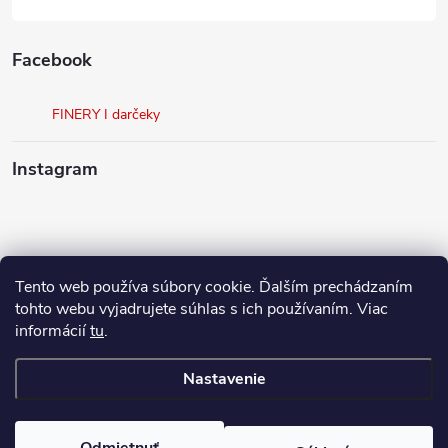
Facebook
FINERY I darčeky
Instagram
Tento web používa súbory cookie. Ďalším prechádzaním
Sledovať na Instagrame
tohto webu vyjadrujete súhlas s ich používaním. Viac
informácií
tu
.
Ako nakupovať
Nastavenie
Copyright 2026
FINERY I darčeky
. Všetky práva vyhradené.