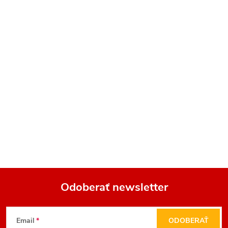
Odoberať newsletter
Z
Email
ODOBERAŤ