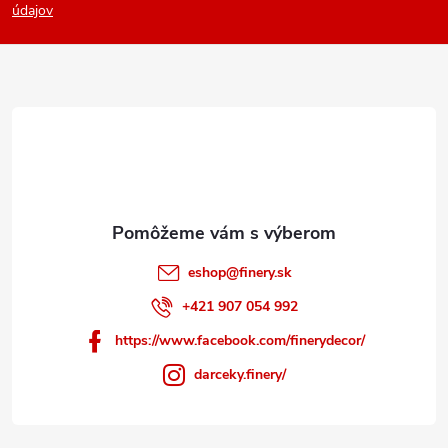
p
údajov
ä
t
i
e
eshop
@
finery.sk
+421 907 054 992
https://www.facebook.com/finerydecor/
darceky.finery/