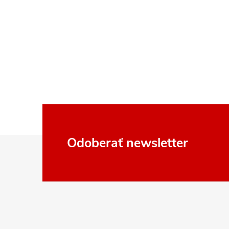
Z
Odoberať newsletter
á
p
ä