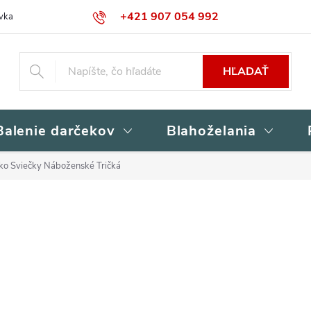
+421 907 054 992
vka
Kontakty
Obchodné podmienky
Podmienky ochrany osob
HĽADAŤ
Balenie darčekov
Blahoželania
ko Sviečky Náboženské Tričká