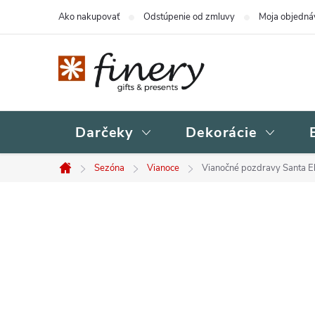
Prejsť
Ako nakupovať
Odstúpenie od zmluvy
Moja objedná
na
obsah
Darčeky
Dekorácie
Sezóna
Vianoce
Vianočné pozdravy Santa E
Domov