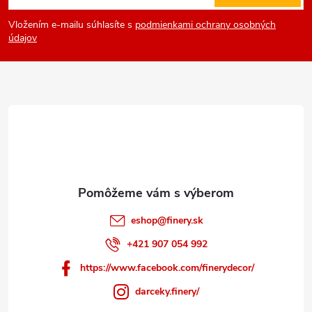
á
Vložením e-mailu súhlasíte s
podmienkami ochrany osobných
p
údajov
ä
t
i
e
eshop
@
finery.sk
+421 907 054 992
https://www.facebook.com/finerydecor/
darceky.finery/