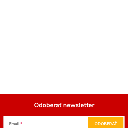
Odoberať newsletter
Z
Email
ODOBERAŤ