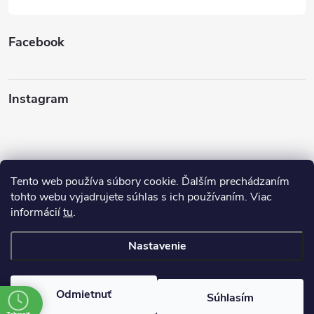
Facebook
Instagram
Tento web používa súbory cookie. Ďalším prechádzaním
Sledovať na Instagrame
tohto webu vyjadrujete súhlas s ich používaním. Viac
informácií
tu
.
Ako nakupovať
Nastavenie
Copyright 2026
FINERY I darčeky
. Všetky práva vyhradené.
Odmietnuť
Súhlasím
Vytvoril Shoptet