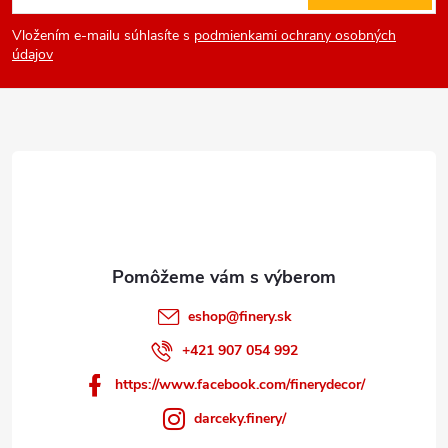
á
Vložením e-mailu súhlasíte s
podmienkami ochrany osobných
p
údajov
ä
t
i
e
eshop
@
finery.sk
+421 907 054 992
https://www.facebook.com/finerydecor/
darceky.finery/