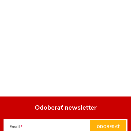
Odoberať newsletter
Z
Email
ODOBERAŤ