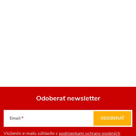
Odoberať newsletter
Z
Email
ODOBERAŤ
á
Vložením e-mailu súhlasíte s
podmienkami ochrany osobných