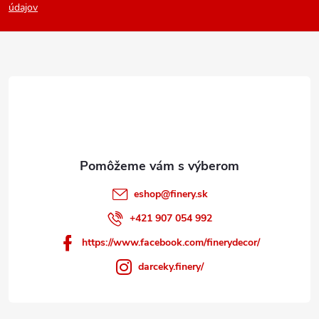
p
údajov
ä
t
i
e
eshop
@
finery.sk
+421 907 054 992
https://www.facebook.com/finerydecor/
darceky.finery/