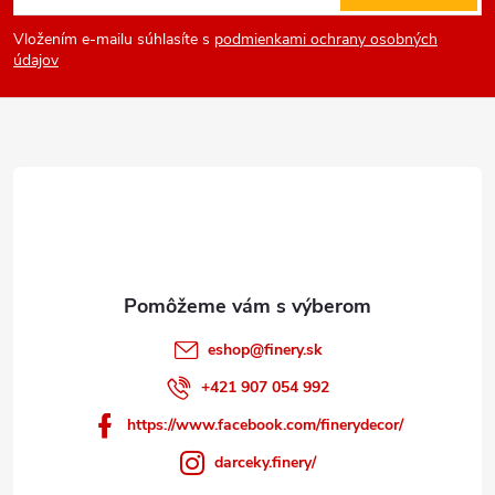
á
Vložením e-mailu súhlasíte s
podmienkami ochrany osobných
p
údajov
ä
t
i
e
eshop
@
finery.sk
+421 907 054 992
https://www.facebook.com/finerydecor/
darceky.finery/