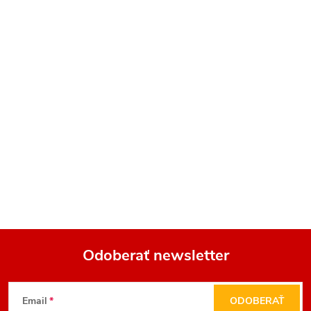
Odoberať newsletter
Z
Email
ODOBERAŤ