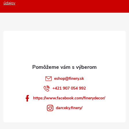
p
údajov
ä
t
i
e
eshop
@
finery.sk
+421 907 054 992
https://www.facebook.com/finerydecor/
darceky.finery/