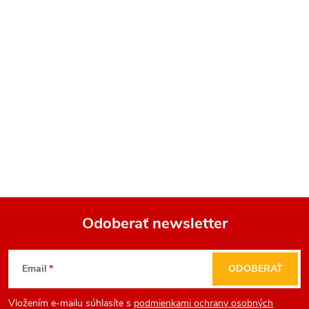
Odoberať newsletter
Z
Email
ODOBERAŤ
á
Vložením e-mailu súhlasíte s
podmienkami ochrany osobných