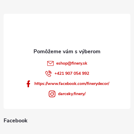
ä
t
i
e
eshop
@
finery.sk
+421 907 054 992
https://www.facebook.com/finerydecor/
darceky.finery/
Facebook