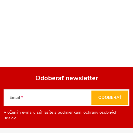
Odoberať newsletter
Z
Email
ODOBERAŤ
á
Vložením e-mailu súhlasíte s
podmienkami ochrany osobných
p
údajov