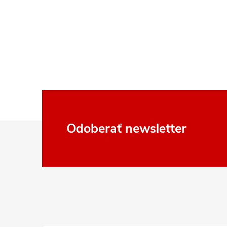
Z
Odoberať newsletter
á
p
ä