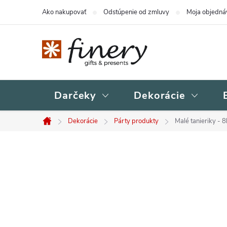
Prejsť
Ako nakupovať
Odstúpenie od zmluvy
Moja objedná
na
obsah
Darčeky
Dekorácie
Dekorácie
Párty produkty
Malé tanieriky - 
Domov