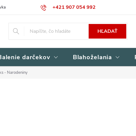
+421 907 054 992
vka
Kontakty
Obchodné podmienky
Podmienky ochrany osob
HĽADAŤ
Balenie darčekov
Blahoželania
8ks - Narodeniny