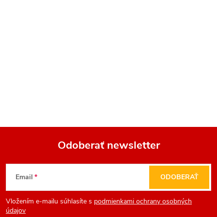
Odoberať newsletter
Z
Email
ODOBERAŤ
á
Vložením e-mailu súhlasíte s
podmienkami ochrany osobných
p
údajov