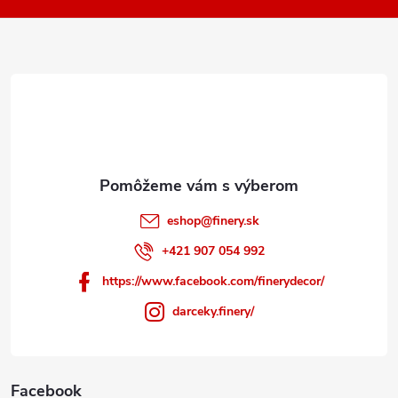
ä
t
i
e
eshop
@
finery.sk
+421 907 054 992
https://www.facebook.com/finerydecor/
darceky.finery/
Facebook