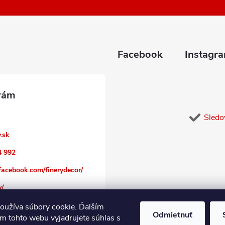
Facebook
Instagr
Sledo
y.sk
4 992
facebook.com/finerydecor/
y/
oužíva súbory cookie. Ďalším
Odmietnuť
m tohto webu vyjadrujete súhlas s