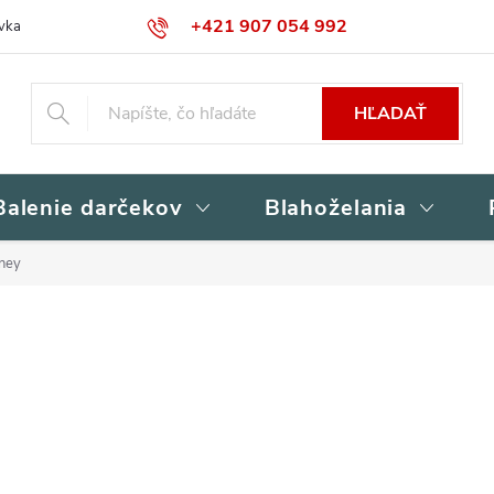
+421 907 054 992
vka
Kontakty
Obchodné podmienky
Podmienky ochrany osob
HĽADAŤ
Balenie darčekov
Blahoželania
ney