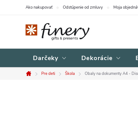
Prejsť
Ako nakupovať
Odstúpenie od zmluvy
Moja objedná
na
obsah
Darčeky
Dekorácie
Pre deti
Škola
Obaly na dokumenty A4 - Dis
Domov