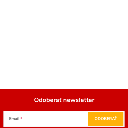
Odoberať newsletter
Z
Email
ODOBERAŤ
á