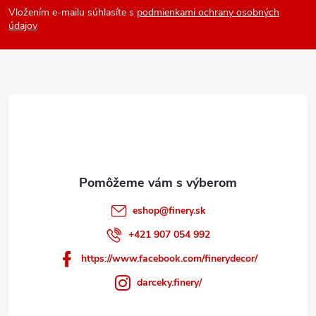
Vložením e-mailu súhlasíte s
podmienkami ochrany osobných
p
údajov
ä
t
i
e
eshop
@
finery.sk
+421 907 054 992
https://www.facebook.com/finerydecor/
darceky.finery/