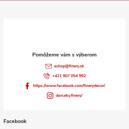
ä
t
i
e
eshop
@
finery.sk
+421 907 054 992
https://www.facebook.com/finerydecor/
darceky.finery/
Facebook