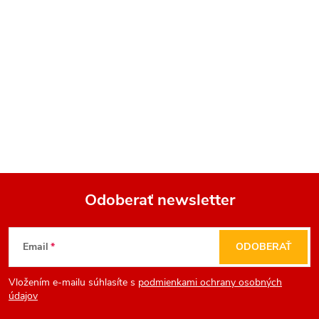
Odoberať newsletter
Z
Email
ODOBERAŤ
á
Vložením e-mailu súhlasíte s
podmienkami ochrany osobných
p
údajov