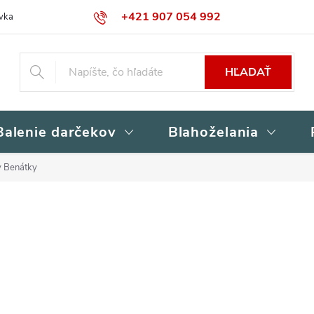
+421 907 054 992
vka
Kontakty
Obchodné podmienky
Podmienky ochrany osob
HĽADAŤ
Balenie darčekov
Blahoželania
y Benátky