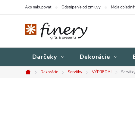
Prejsť
Ako nakupovať
Odstúpenie od zmluvy
Moja objedná
na
obsah
Darčeky
Dekorácie
Dekorácie
Servítky
VÝPREDAJ
Servítk
Domov