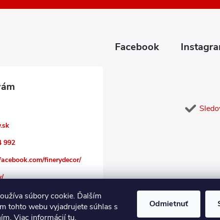
Facebook
Instagr
Sledo
y.sk
4 992
facebook.com/finerydecor/
y/
oužíva súbory cookie. Ďalším
Odmietnuť
m tohto webu vyjadrujete súhlas s
ním. Viac informácií
tu
.