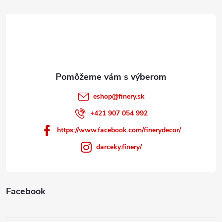
t
i
e
eshop
@
finery.sk
+421 907 054 992
https://www.facebook.com/finerydecor/
darceky.finery/
Facebook