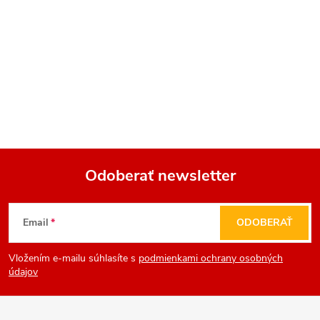
Odoberať newsletter
Z
Email
ODOBERAŤ
á
Vložením e-mailu súhlasíte s
podmienkami ochrany osobných
p
údajov
ä