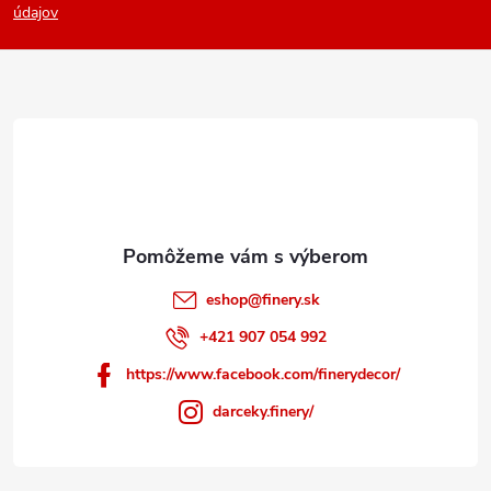
p
údajov
ä
t
i
e
eshop
@
finery.sk
+421 907 054 992
https://www.facebook.com/finerydecor/
darceky.finery/