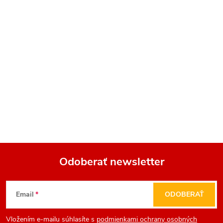
Odoberať newsletter
Z
Email
ODOBERAŤ
á
Vložením e-mailu súhlasíte s
podmienkami ochrany osobných