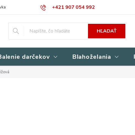
+421 907 054 992
vka
Kontakty
Obchodné podmienky
Podmienky ochrany osob
HĽADAŤ
Balenie darčekov
Blahoželania
éžová