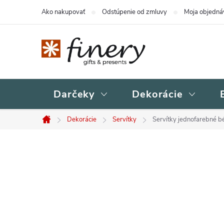
Prejsť
Ako nakupovať
Odstúpenie od zmluvy
Moja objedná
na
obsah
Darčeky
Dekorácie
Dekorácie
Servítky
Servítky jednofarebné b
Domov