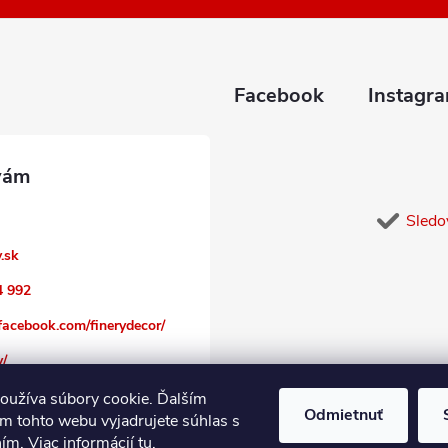
Facebook
Instagr
Sledo
y.sk
4 992
facebook.com/finerydecor/
y/
oužíva súbory cookie. Ďalším
Odmietnuť
m tohto webu vyjadrujete súhlas s
ním. Viac informácií
tu
.