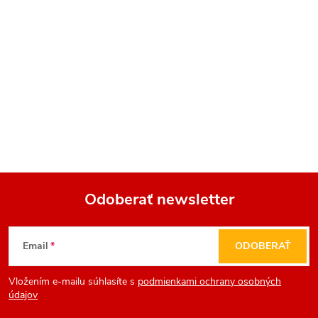
Odoberať newsletter
Z
Email
ODOBERAŤ
á
Vložením e-mailu súhlasíte s
podmienkami ochrany osobných
p
údajov