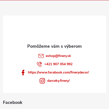
ä
t
i
e
eshop
@
finery.sk
+421 907 054 992
https://www.facebook.com/finerydecor/
darceky.finery/
Facebook