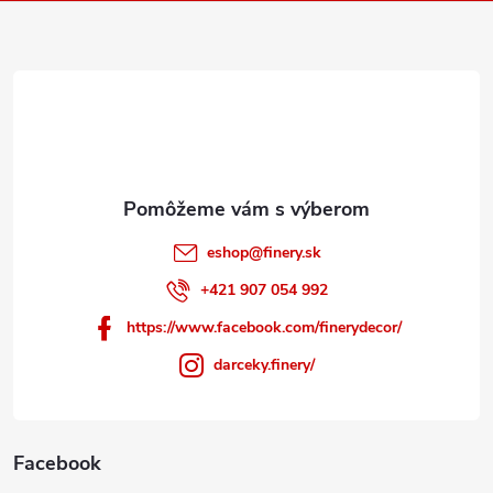
ä
t
i
e
eshop
@
finery.sk
+421 907 054 992
https://www.facebook.com/finerydecor/
darceky.finery/
Facebook