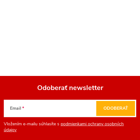
Odoberať newsletter
Z
Email
ODOBERAŤ
á
Vložením e-mailu súhlasíte s
podmienkami ochrany osobných
p
údajov