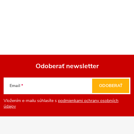
Odoberať newsletter
Z
Email
ODOBERAŤ
á
Vložením e-mailu súhlasíte s
podmienkami ochrany osobných
p
údajov
ä