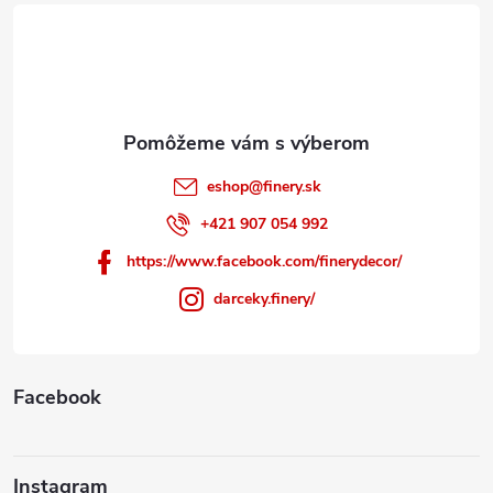
t
i
e
eshop
@
finery.sk
+421 907 054 992
https://www.facebook.com/finerydecor/
darceky.finery/
Facebook
Instagram