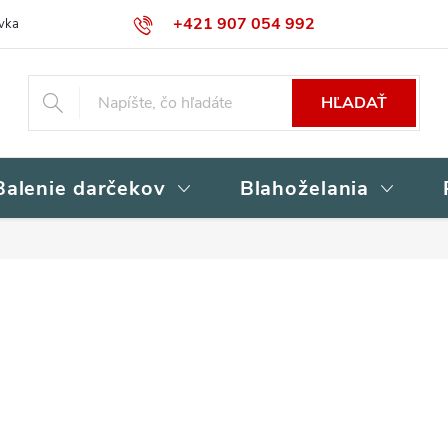
+421 907 054 992
vka
Kontakty
Obchodné podmienky
Podmienky ochrany osob
HĽADAŤ
Balenie darčekov
Blahoželania