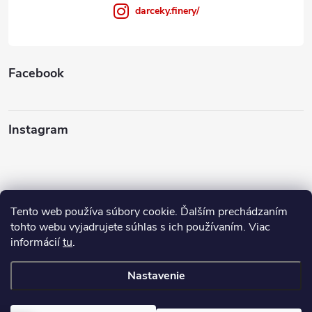
darceky.finery/
Facebook
Instagram
Tento web používa súbory cookie. Ďalším prechádzaním
Sledovať na Instagrame
tohto webu vyjadrujete súhlas s ich používaním. Viac
informácií
tu
.
Ako nakupovať
Nastavenie
Copyright 2026
FINERY I darčeky
. Všetky práva vyhradené.