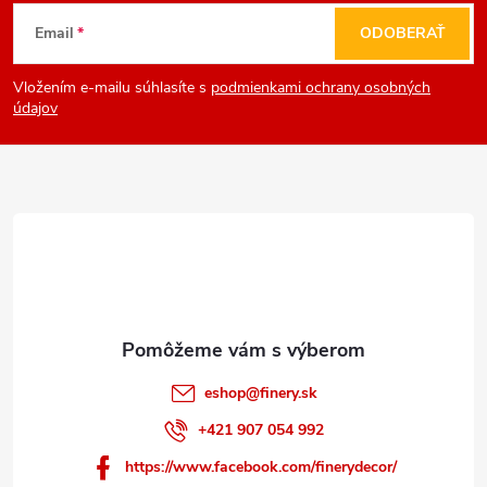
Z
Email
ODOBERAŤ
á
Vložením e-mailu súhlasíte s
podmienkami ochrany osobných
p
údajov
ä
t
i
e
eshop
@
finery.sk
+421 907 054 992
https://www.facebook.com/finerydecor/