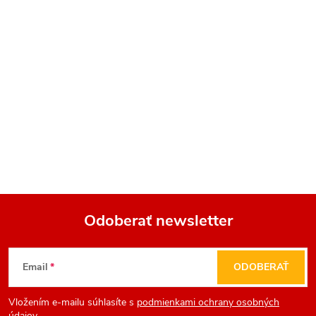
Odoberať newsletter
Z
Email
ODOBERAŤ
á
Vložením e-mailu súhlasíte s
podmienkami ochrany osobných
údajov