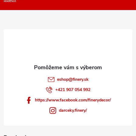
p
ä
t
i
e
eshop
@
finery.sk
+421 907 054 992
https://www.facebook.com/finerydecor/
darceky.finery/