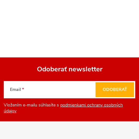
Odoberať newsletter
Z
Email
ODOBERAŤ
á
Vložením e-mailu súhlasíte s
podmienkami ochrany osobných
p
údajov
ä