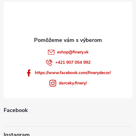
t
i
e
eshop
@
finery.sk
+421 907 054 992
https://www.facebook.com/finerydecor/
darceky.finery/
Facebook
Instagram