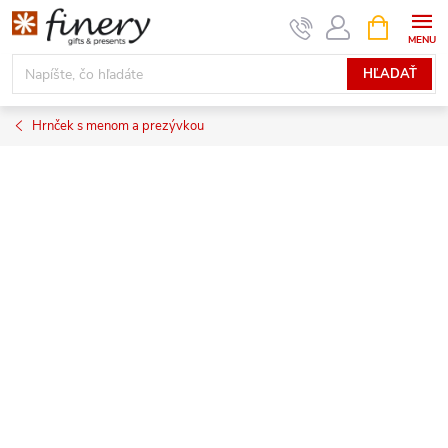
Prejsť
NÁKUPN
KOŠÍK
na
obsah
HĽADAŤ
Hrnček s menom a prezývkou