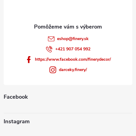
i
e
eshop
@
finery.sk
+421 907 054 992
https://www.facebook.com/finerydecor/
darceky.finery/
Facebook
Instagram