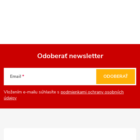
Odoberať newsletter
Z
Email
ODOBERAŤ
á
Vložením e-mailu súhlasíte s
podmienkami ochrany osobných
p
údajov
ä
t