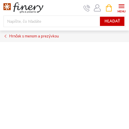
Prejsť
NÁKUPN
KOŠÍK
na
obsah
HĽADAŤ
Hrnček s menom a prezývkou