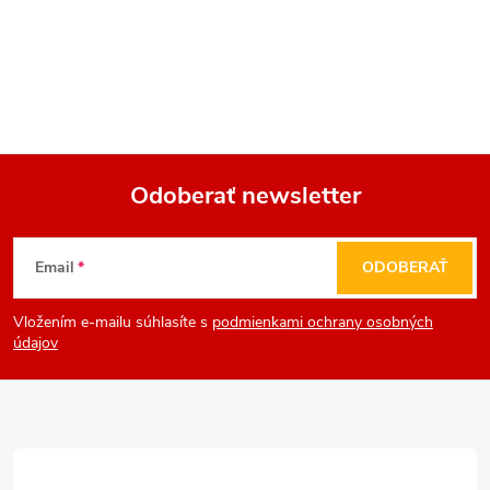
Odoberať newsletter
Z
Email
ODOBERAŤ
á
Vložením e-mailu súhlasíte s
podmienkami ochrany osobných
p
údajov
ä
t