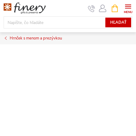
Prejsť
NÁKUPN
KOŠÍK
na
obsah
HĽADAŤ
Hrnček s menom a prezývkou