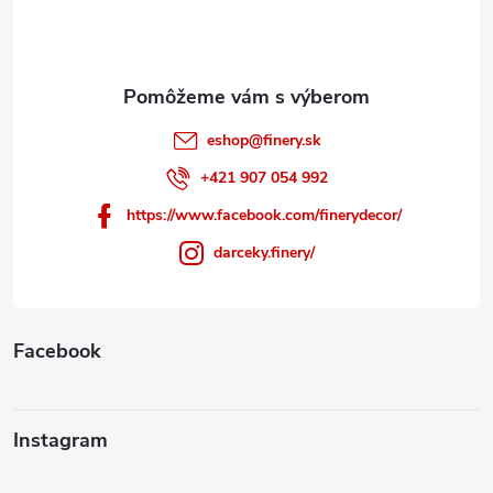
i
e
eshop
@
finery.sk
+421 907 054 992
https://www.facebook.com/finerydecor/
darceky.finery/
Facebook
Instagram